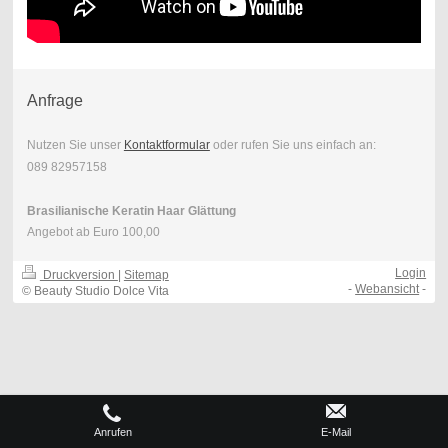
Anfrage
Nutzen Sie unser
Kontaktformular
oder rufen Sie uns einfach an:
089 82957158
Brasilianische Keratin Haar Glättung
Angebot ab Euro 100,00
Login
Druckversion
|
Sitemap
-
Webansicht
-
© Beauty Studio Dolce Vita
Anrufen
E-Mail